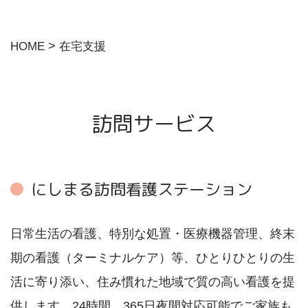
求人情報
>
HOME
在宅支援
アクセス
訪問サービス
にしまる訪問看護ステーション
⽇常⽣活の看護、特別な処置・医療機器管理、終末
期の看護（ターミナルケア）等、ひとりひとりの⽣
活に寄り添い、住み慣れた地域で質の⾼い看護を提
供します。24時間、365⽇夜間対応可能でご家族も